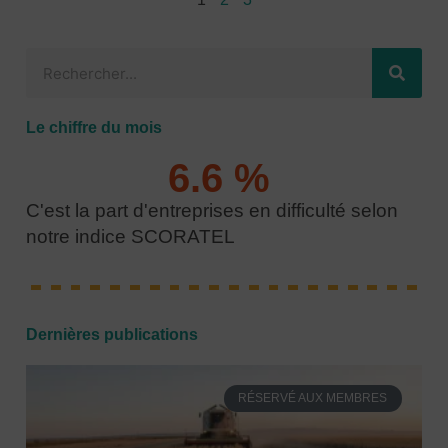
R
e
c
Le chiffre du mois
h
e
6.6
 % 
r
C'est la part d'entreprises en difficulté selon
c
notre indice SCORATEL
h
e
r
Dernières publications
RÉSERVÉ AUX MEMBRES