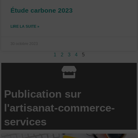
Étude carbone 2023
LIRE LA SUITE »
30 octobre 2023
1
2
3
4
5
Publication sur
l'artisanat-commerce-
services
P
P
P
P
P