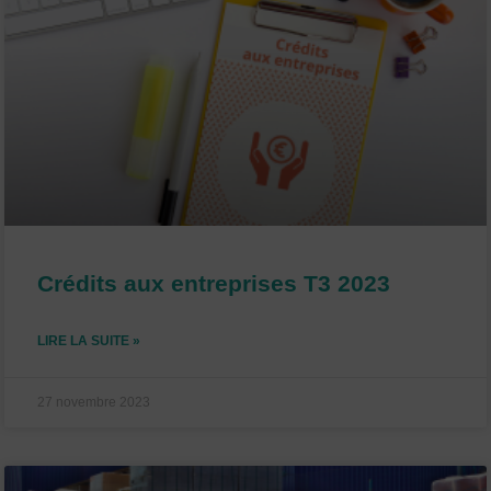
a
a
a
a
a
g
g
g
g
g
e
e
e
e
e
Crédits aux entreprises T3 2023
LIRE LA SUITE »
27 novembre 2023