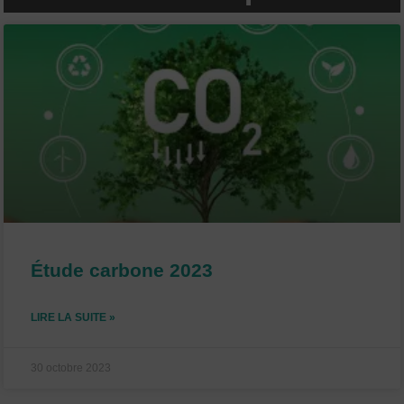
P
P
P
a
a
a
g
g
g
e
e
e
Étude carbone 2023
LIRE LA SUITE »
30 octobre 2023