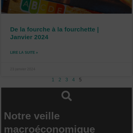
De la fourche à la fourchette |
Janvier 2024
LIRE LA SUITE »
23 janvier 2024
1
2
3
4
5
Notre veille
macroéconomique