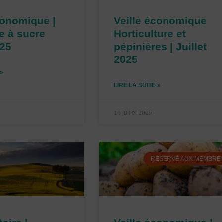
conomique |
Veille économique
e à sucre
Horticulture et
025
pépinières | Juillet
2025
 »
LIRE LA SUITE »
16 juillet 2025
RÉSERVÉ AUX MEMBRE