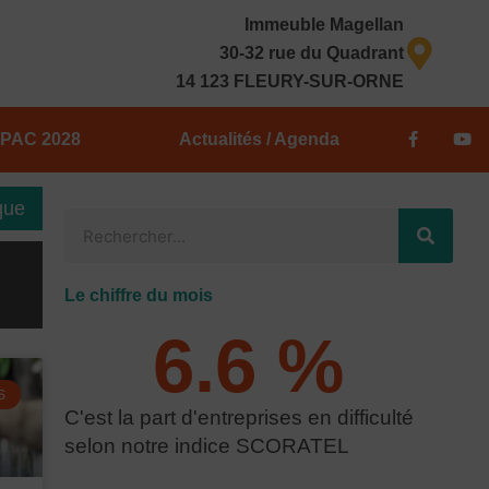
Immeuble Magellan
30-32 rue du Quadrant
14 123 FLEURY-SUR-ORNE
F
Y
PAC 2028
Actualités / Agenda
a
o
c
u
e
t
b
u
que
o
b
R
o
e
k
e
-
f
c
Le chiffre du mois
h
6.6
 % 
e
r
c
S
C'est la part d'entreprises en difficulté
h
selon notre indice SCORATEL
e
r