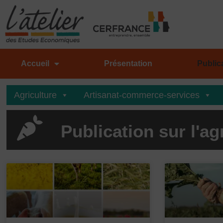
Aller
au
contenu
Accueil
Présentation
Public
Agriculture
Artisanat-commerce-services
Publication sur l'ag
P
a
g
e