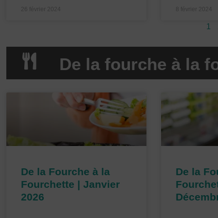
26 février 2024
8 février 2024
1
De la fourche à la f
P
a
g
e
De la Fourche à la
De la Fo
Fourchette | Janvier
Fourchet
2026
Décembr