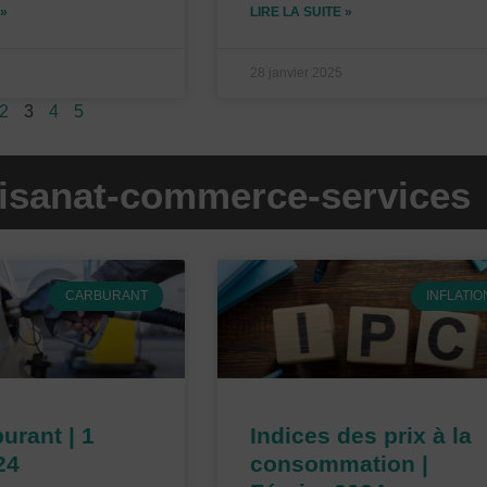
 »
LIRE LA SUITE »
28 janvier 2025
2
3
4
5
rtisanat-commerce-services
P
P
P
P
CARBURANT
INFLATIO
a
a
a
a
g
g
g
g
e
e
e
e
urant | 1
Indices des prix à la
24
consommation |