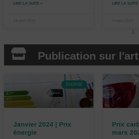
LIRE LA SUITE »
LIRE LA SUITE
14 avril 2025
4 mars 2025
1
Publication sur l'a
P
ÉNERGIE
a
g
e
Janvier 2024 | Prix
Prix carb
énergie
mars 20