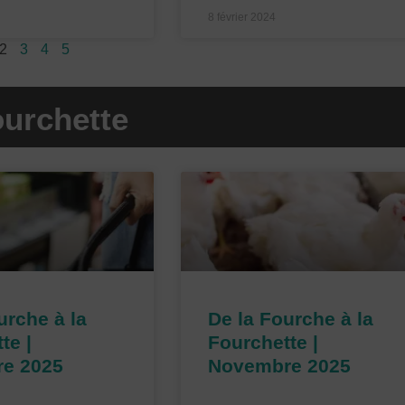
8 février 2024
2
3
4
5
ourchette
P
P
P
P
a
a
a
a
g
g
g
g
e
e
e
e
urche à la
De la Fourche à la
te |
Fourchette |
e 2025
Novembre 2025