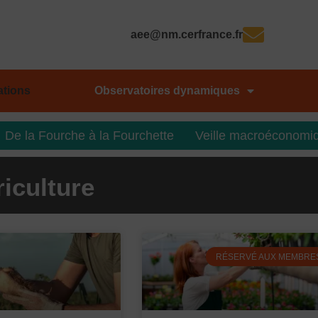
aee@nm.cerfrance.fr
ations
Observatoires dynamiques
De la Fourche à la Fourchette
Veille macroéconomi
riculture
P
P
P
P
RÉSERVÉ AUX MEMBRE
a
a
a
a
g
g
g
g
e
e
e
e