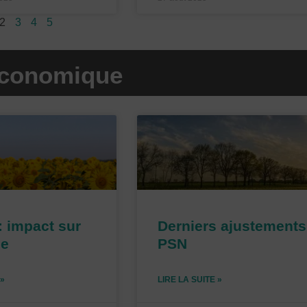
2
3
4
5
économique
P
P
P
a
a
a
g
g
g
e
e
e
: impact sur
Derniers ajustements
ie
PSN
 »
LIRE LA SUITE »