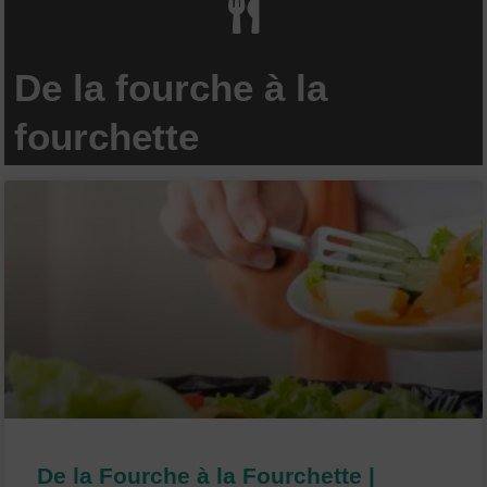
De la fourche à la
fourchette
P
P
P
P
P
a
a
a
a
a
g
g
g
g
g
e
e
e
e
e
De la Fourche à la Fourchette |