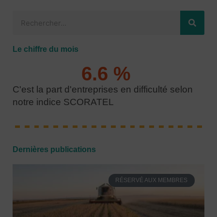
R
e
c
Le chiffre du mois
h
e
6.6
 % 
r
C'est la part d'entreprises en difficulté selon
c
notre indice SCORATEL
h
e
r
Dernières publications
RÉSERVÉ AUX MEMBRES