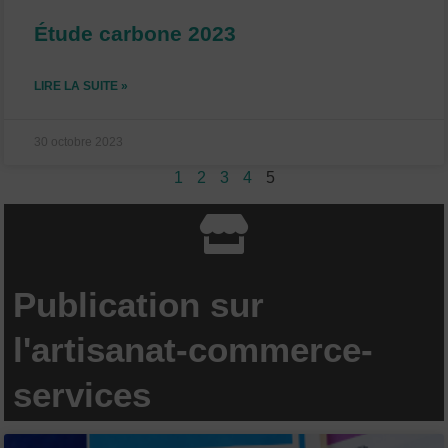
Étude carbone 2023
LIRE LA SUITE »
30 octobre 2023
1
2
3
4
5
Publication sur
l'artisanat-commerce-
services
P
P
P
P
P