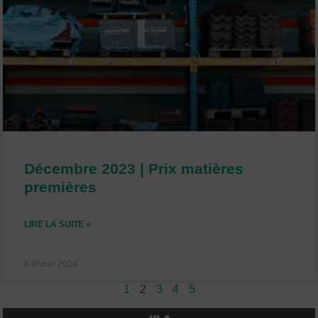
Décembre 2023 | Prix matières
premières
LIRE LA SUITE »
8 février 2024
1
2
3
4
5