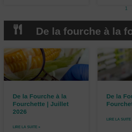
1
De la fourche à la f
P
a
g
e
De la Fourche à la
De la Fo
Fourchette | Juillet
Fourchet
2026
LIRE LA SUITE
LIRE LA SUITE »