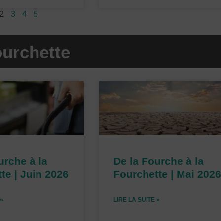
2
3
4
5
ourchette
P
P
P
P
a
a
a
a
g
g
g
g
e
e
e
e
urche à la
De la Fourche à la
te | Juin 2026
Fourchette | Mai 202
 »
LIRE LA SUITE »