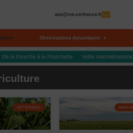
aee@nm.cerfrance.fr
ations
Observatoires dynamiques
De la Fourche à la Fourchette
Veille macroéconomi
riculture
P
P
P
P
BETTERAVES
MARCH
a
a
a
a
g
g
g
g
e
e
e
e