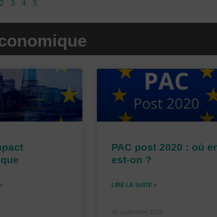
2
3
4
5
économique
P
P
P
a
a
a
g
g
g
e
e
e
mpact
PAC post 2020 : où e
ique
est-on ?
 »
LIRE LA SUITE »
30 septembre 2019