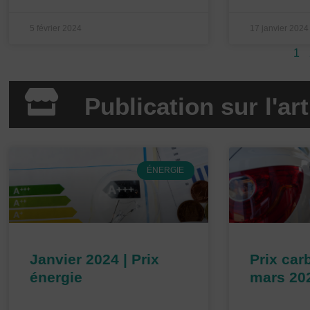
5 février 2024
17 janvier 2024
1
Publication sur l'a
P
ÉNERGIE
a
g
e
Janvier 2024 | Prix
Prix carb
énergie
mars 20