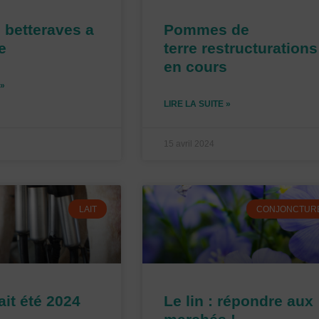
e betteraves a
Pommes de
e
terre restructurations
en cours
 »
LIRE LA SUITE »
15 avril 2024
LAIT
CONJONCTUR
ait été 2024
Le lin : répondre aux