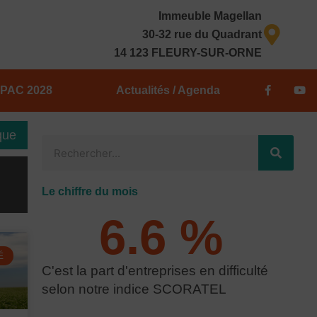
Immeuble Magellan
30-32 rue du Quadrant
14 123 FLEURY-SUR-ORNE
F
Y
PAC 2028
Actualités / Agenda
a
o
c
u
e
t
b
u
que
o
b
R
o
e
k
e
-
f
c
Le chiffre du mois
h
6.6
 % 
e
r
c
É
C'est la part d'entreprises en difficulté
h
selon notre indice SCORATEL
e
r