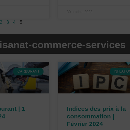
30 octobre 2023
2
3
4
5
rtisanat-commerce-services
P
P
P
P
CARBURANT
INFLATIO
a
a
a
a
g
g
g
g
e
e
e
e
urant | 1
Indices des prix à la
24
consommation |
Février 2024