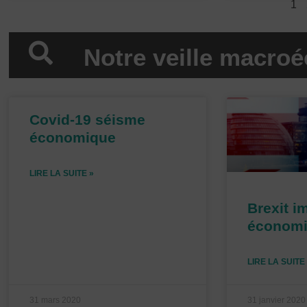
1
Notre veille macro
Covid-19 séisme
économique
LIRE LA SUITE »
Brexit i
économ
LIRE LA SUITE
31 mars 2020
31 janvier 2020