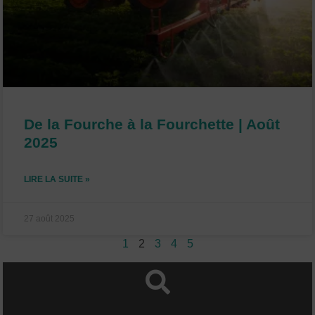
De la Fourche à la Fourchette | Août
2025
LIRE LA SUITE »
27 août 2025
1
2
3
4
5