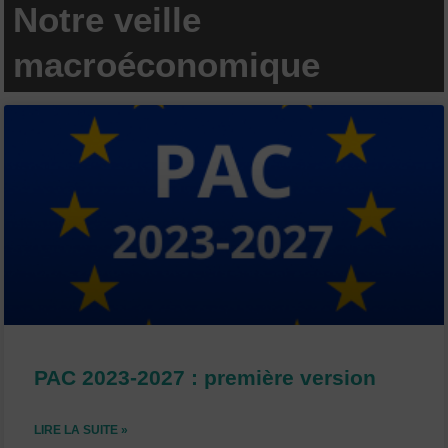
Notre veille
macroéconomique
P
P
P
a
a
a
g
g
g
e
e
e
PAC 2023-2027 : première version
LIRE LA SUITE »