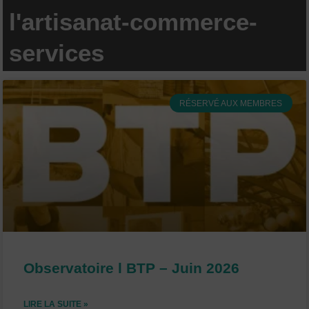
l'artisanat-commerce-
services
P
P
P
P
P
RÉSERVÉ AUX MEMBRES
a
a
a
a
a
g
g
g
g
g
e
e
e
e
e
Observatoire l BTP – Juin 2026
LIRE LA SUITE »