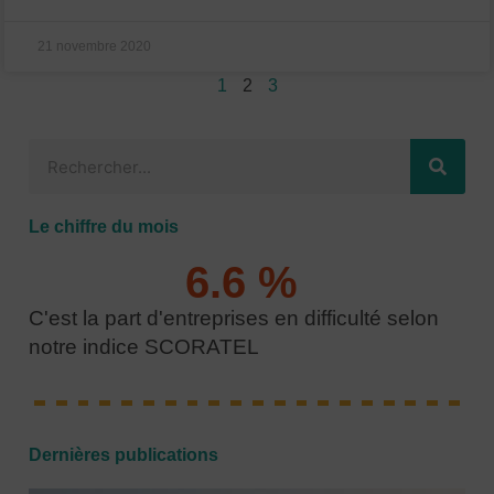
21 novembre 2020
1
2
3
R
e
c
Le chiffre du mois
h
e
6.6
 % 
r
C'est la part d'entreprises en difficulté selon
c
notre indice SCORATEL
h
e
r
Dernières publications