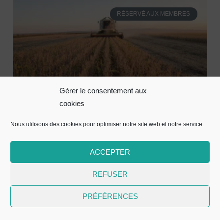
RÉSERVÉ AUX MEMBRES
Gérer le consentement aux
cookies
Observatoire grandes cultures
Nous utilisons des cookies pour optimiser notre site web et notre service.
2026 | Résultats 2025
ACCEPTER
REFUSER
RÉSERVÉ AUX MEMBRES
PRÉFÉRENCES