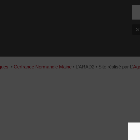
ques
•
Cerfrance Normandie Maine
• L’ARAD2 • Site réalisé par L’
Age