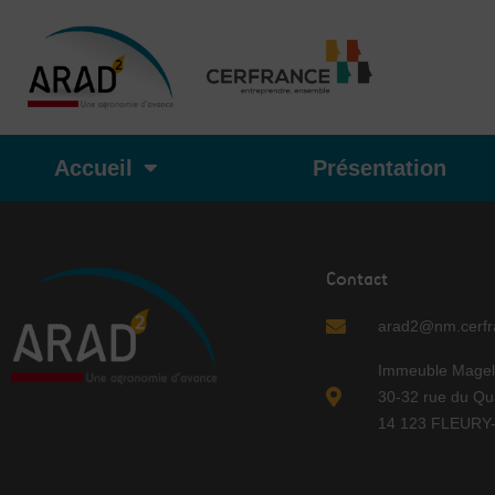
Aller
au
contenu
Accueil
Présentation
Contact
arad2@nm.cerfra
Immeuble Magel
30-32 rue du Qu
14 123 FLEUR