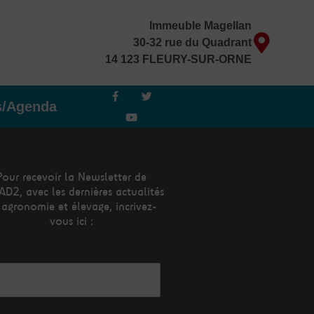
Immeuble Magellan
30-32 rue du Quadrant
14 123 FLEURY-SUR-ORNE
F
Y
T
a
o
w
s/Agenda
c
u
i
e
t
t
b
u
t
o
b
e
o
e
r
k
-
Pour recevoir la Newsletter de
f
AD2, avec les dernières actualités
 agronomie et élevage, incrivez-
vous ici :
esse mail*
m