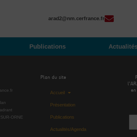
arad2@nm.cerfrance.fr
Publications
Actualité
Plan du site
l'AR
en
nce.fr
Accueil
lan
Présentation
Adr
adrant
Publications
Y-SUR-ORNE
Actualités/Agenda
No