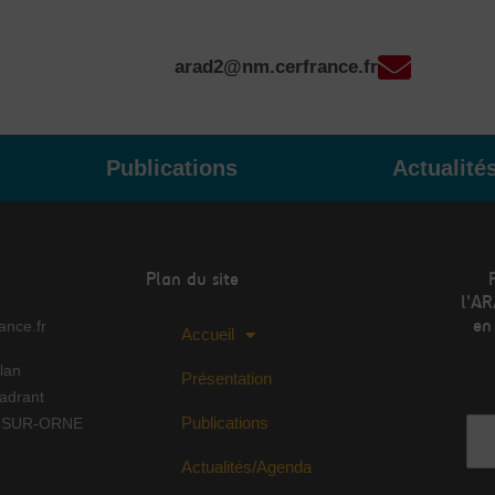
arad2@nm.cerfrance.fr
Publications
Actualité
Plan du site
l'AR
en
nce.fr
Accueil
lan
Présentation
Adr
adrant
Publications
Y-SUR-ORNE
Actualités/Agenda
No