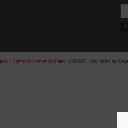
ques
•
Cerfrance Normandie Maine
• L’ARAD2 • Site réalisé par L’
Age