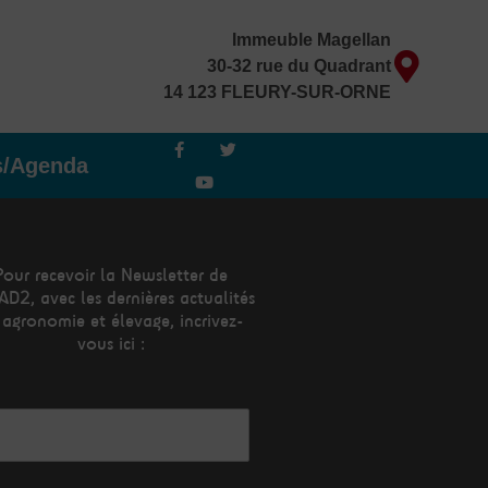
Immeuble Magellan
30-32 rue du Quadrant
14 123 FLEURY-SUR-ORNE
F
Y
T
a
o
w
s/Agenda
c
u
i
e
t
t
b
u
t
o
b
e
o
e
r
k
-
Pour recevoir la Newsletter de
f
AD2, avec les dernières actualités
 agronomie et élevage, incrivez-
vous ici :
esse mail*
m