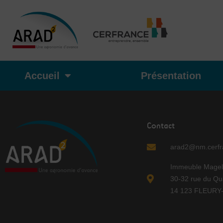
Aller
au
contenu
Accueil
Présentation
Contact
arad2@nm.cerfra
Immeuble Magel
30-32 rue du Qu
14 123 FLEUR