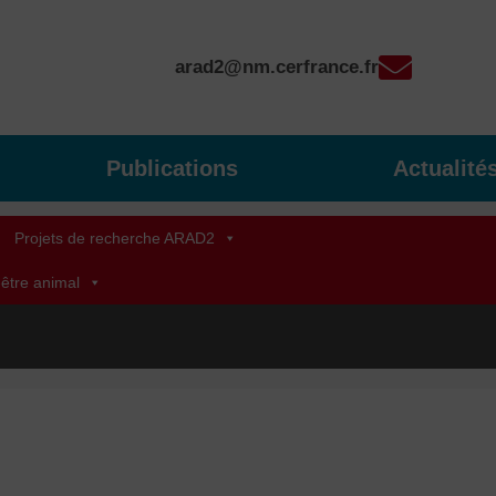
arad2@nm.cerfrance.fr
Publications
Actualité
Projets de recherche ARAD2
-être animal