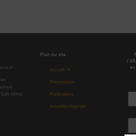
Plan du site
l'AR
en
nce.fr
Accueil
lan
Présentation
Adr
adrant
Publications
Y-SUR-ORNE
Actualités/Agenda
No