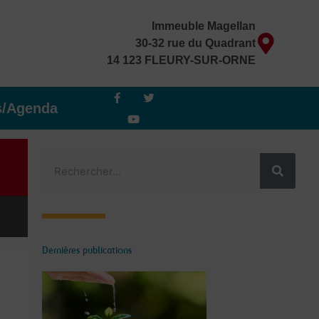
Immeuble Magellan
30-32 rue du Quadrant
14 123 FLEURY-SUR-ORNE
F
Y
T
a
o
w
s/Agenda
c
u
i
e
t
t
b
u
t
o
b
e
o
e
r
Rechercher
k
-
f
Dernières publications