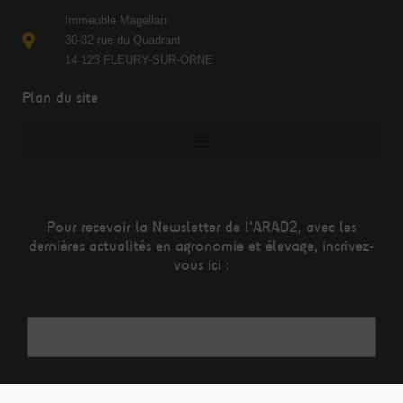
Immeuble Magellan
30-32 rue du Quadrant
14 123 FLEURY-SUR-ORNE
Plan du site
Pour recevoir la Newsletter de l'ARAD2, avec les
dernières actualités en agronomie et élevage, incrivez-
vous ici :
Adresse mail*
Nom