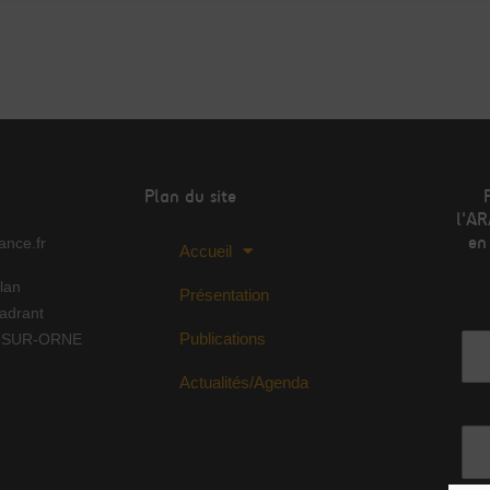
Plan du site
l'AR
en
nce.fr
Accueil
lan
Présentation
Adr
adrant
Publications
Y-SUR-ORNE
Actualités/Agenda
No