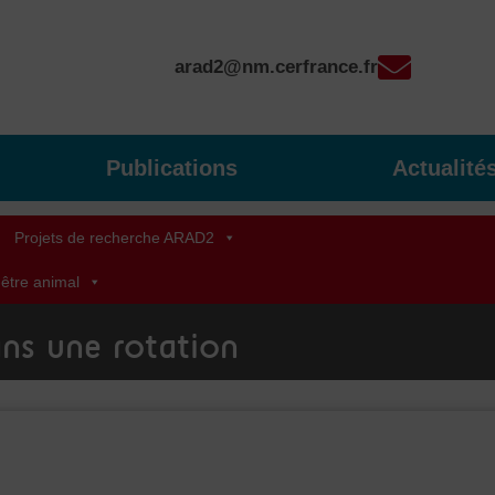
arad2@nm.cerfrance.fr
Publications
Actualité
Projets de recherche ARAD2
-être animal
ans une rotation