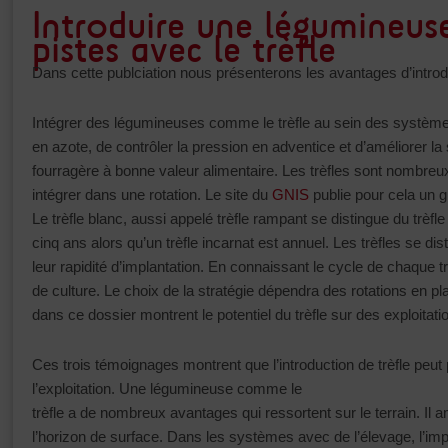
Introduire une légumineuse
pistes avec le trèfle
Dans cette publciation nous présenterons les avantages d’intro
Intégrer des légumineuses comme le trèfle au sein des systèmes
en azote, de contrôler la pression en adventice et d’améliorer la
fourragère à bonne valeur alimentaire. Les trèfles sont nombreux
intégrer dans une rotation. Le site du
GNIS
publie pour cela un 
Le trèfle blanc, aussi appelé trèfle rampant se distingue du trèfle 
cinq ans alors qu’un trèfle incarnat est annuel. Les trèfles se dis
leur rapidité d’implantation. En connaissant le cycle de chaque t
de culture. Le choix de la stratégie dépendra des rotations en p
dans ce dossier montrent le potentiel du trèfle sur des exploita
Ces trois témoignages montrent que l’introduction de trèfle peut p
l’exploitation. Une légumineuse comme le
trèfle a de nombreux avantages qui ressortent sur le terrain. Il a
l’horizon de surface. Dans les systèmes avec de l’élevage, l’imp