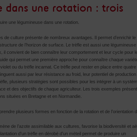
 dans une rotation : trois
duire une légumineuse dans une rotation.
 de culture présente de nombreux avantages. Il permet d’enrichir le 
 structure de l’horizon de surface. Le trèfle est aussi une légumineuse
, il convient de bien connaître leur comportement et leur cycle pour l
guide qui permet une première approche pour connaître chaque variét
violet ou du trèfle incarnat. Ce trèfle peut rester en place entre quatre
tinguent aussi par leur résistance au froid, leur potentiel de production
rèfle, plusieurs stratégies sont possibles pour les intégrer à un systè
lace et des objectifs de chaque agriculteur. Les trois exemples présen
tions situées en Bretagne et en Normandie.
rendre plusieurs formes en fonction de la rotation et de l’orientation 
mène de l’azote assimilable aux cultures, favorise la biodiversité et a
lantation d’un trèfle en dérobé d’un méteil permet de produire un