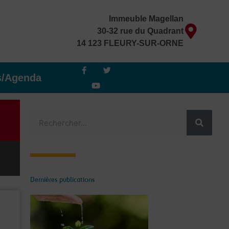
Immeuble Magellan
30-32 rue du Quadrant
14 123 FLEURY-SUR-ORNE
F
Y
T
a
o
w
s/Agenda
c
u
i
e
t
t
b
u
t
o
b
e
o
e
r
Rechercher
k
-
f
Dernières publications