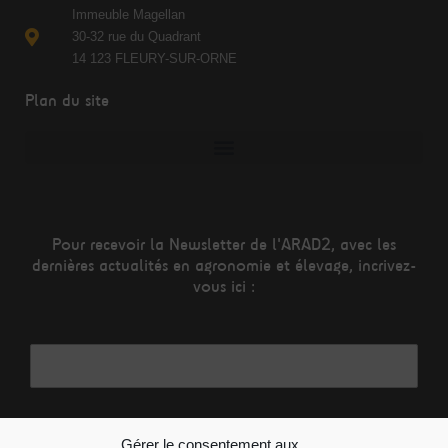
Immeuble Magellan
30-32 rue du Quadrant
14 123 FLEURY-SUR-ORNE
Plan du site
Pour recevoir la Newsletter de l'ARAD2, avec les
dernières actualités en agronomie et élevage, incrivez-
vous ici :
Adresse mail*
Nom
Gérer le consentement aux