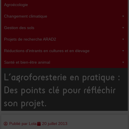
b
t
u
Agroécologie
o
e
b
o
r
e
k
Changement climatique
-
f
Gestion des sols
Projets de recherche ARAD2
Réductions d'intrants en cultures et en élevage
Santé et bien-être animal
L’agroforesterie en pratique :
Des points clé pour réfléchir
son projet.
Publié par
Lola
20 juillet 2013