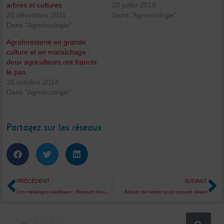
arbres et cultures
20 juillet 2018
20 décembre 2011
Dans "Agroécologie"
Dans "Agroécologie"
Agroforesterie en grande
culture et en maraîchage :
deux agriculteurs ont franchi
le pas.
20 octobre 2014
Dans "Agroécologie"
Partagez sur les réseaux
Précédent
S
PRÉCÉDENT
SUIVANT
Les mélanges variétaux : Retours d’expérience de 3 agriculteurs.
Atouts du semis sous couvert vivant
Rechercher