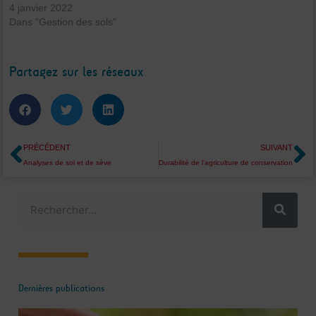
4 janvier 2022
Dans "Gestion des sols"
Partagez sur les réseaux
Précédent
S
PRÉCÉDENT
SUIVANT
Analyses de sol et de sève
Durabilité de l’agriculture de conservation
Rechercher
Dernières publications