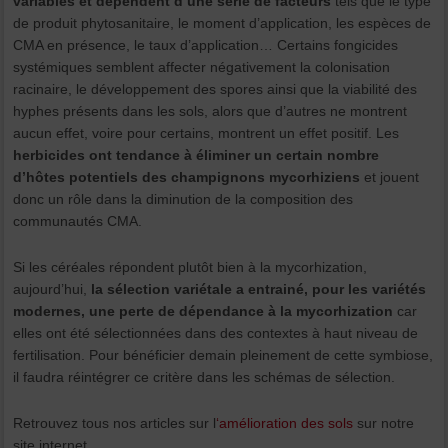
variables et dépendent d’une série de facteurs
tels que le type
de produit phytosanitaire, le moment d’application, les espèces de
CMA en présence, le taux d’application… Certains fongicides
systémiques semblent affecter négativement la colonisation
racinaire, le développement des spores ainsi que la viabilité des
hyphes présents dans les sols, alors que d’autres ne montrent
aucun effet, voire pour certains, montrent un effet positif. Les
herbicides ont tendance à éliminer un certain nombre
d’hôtes potentiels des champignons mycorhiziens
et jouent
donc un rôle dans la diminution de la composition des
communautés CMA.
Si les céréales répondent plutôt bien à la mycorhization,
aujourd’hui,
la sélection variétale a entrainé, pour les variétés
modernes, une perte de dépendance à la mycorhization
car
elles ont été sélectionnées dans des contextes à haut niveau de
fertilisation. Pour bénéficier demain pleinement de cette symbiose,
il faudra réintégrer ce critère dans les schémas de sélection.
Retrouvez tous nos articles sur l
‘amélioration des sols
sur notre
site internet.