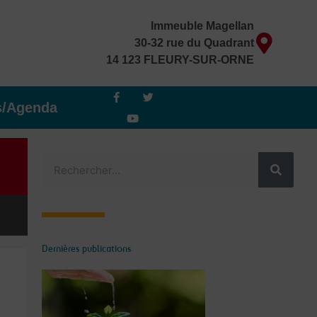
Immeuble Magellan
30-32 rue du Quadrant
14 123 FLEURY-SUR-ORNE
F
Y
T
a
o
w
s/Agenda
c
u
i
e
t
t
b
u
t
o
b
e
o
e
r
Rechercher
k
-
f
Dernières publications