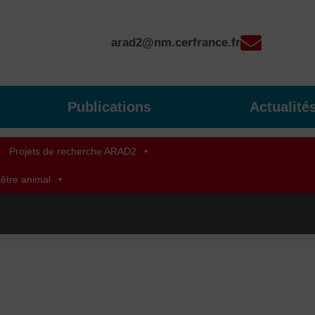
arad2@nm.cerfrance.fr
Publications
Actualité
Projets de recherche ARAD2
-être animal