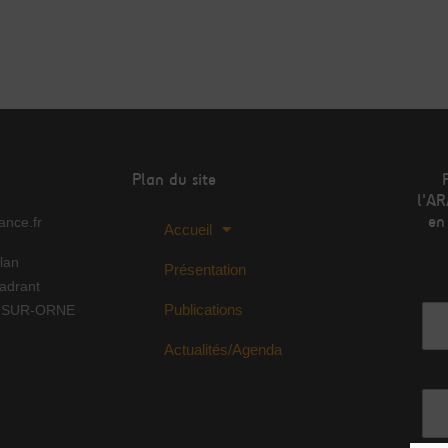
Plan du site
l'AR
en
nce.fr
Accueil
lan
Présentation
Adr
adrant
Publications
Y-SUR-ORNE
Actualités/Agenda
No