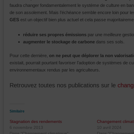
faudra changer fondamentalement le système de culture en bannis
de son assolement. Mais l’échéance semble encore loin pour les
GES
est un objectif bien plus actuel et cela passe majoritairem
réduire ses propres émissions
par une meilleure gestion
augmenter le stockage de carbone
dans ses sols.
Pour cette dernière,
on ne peut que déplorer la non valorisat
existait, pourrait pourtant favoriser l’adoption de systèmes de 
environnementaux rendus par les agriculteurs.
Retrouvez toutes nos publications sur le
chang
Similaire
Stagnation des rendements
Changement climat
6 novembre 2013
10 avril 2024
Dans "Changement climatique"
Dans "Changement 