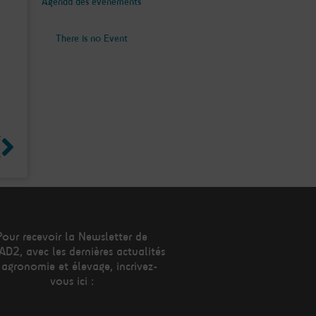
Agenda des évènements
There is no Event
Suivant
T
e
Pour recevoir la Newsletter de
AD2, avec les dernières actualités
 agronomie et élevage, incrivez-
vous ici :
esse mail*