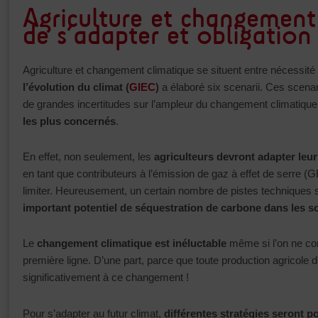
Agriculture et changement 
de s’adapter et obligation 
Agriculture et changement climatique se situent entre nécessité 
l’évolution du climat (
GIEC
)
a élaboré six scenarii. Ces scenarr
de grandes incertitudes sur l’ampleur du changement climatique.
les plus concernés
.
En effet, non seulement, les
agriculteurs devront adapter leur
en tant que contributeurs à l’émission de gaz à effet de serre (
limiter. Heureusement, un certain nombre de pistes techniques son
important potentiel de séquestration de carbone dans les s
Le
changement climatique est inéluctable
même si l’on ne con
première ligne. D’une part, parce que toute production agricole d
significativement à ce changement !
Pour s’adapter au futur climat,
différentes stratégies seront p