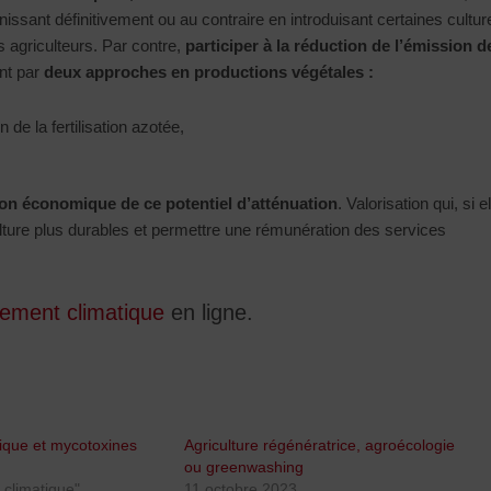
sant définitivement ou au contraire en introduisant certaines cultur
 agriculteurs. Par contre,
participer à la réduction de l’émission d
ent par
deux approches en productions végétales :
 de la fertilisation azotée,
ion économique de ce potentiel d’atténuation
. Valorisation qui, si el
culture plus durables et permettre une rémunération des services
ement climatique
en ligne.
ique et mycotoxines
Agriculture régénératrice, agroécologie
ou greenwashing
climatique"
11 octobre 2023