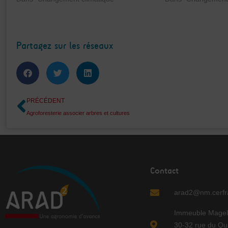
Partagez sur les réseaux
Précédent
PRÉCÉDENT
Agroforesterie associer arbres et cultures
Contact
arad2@nm.cerfra
Immeuble Magel
30-32 rue du Qu