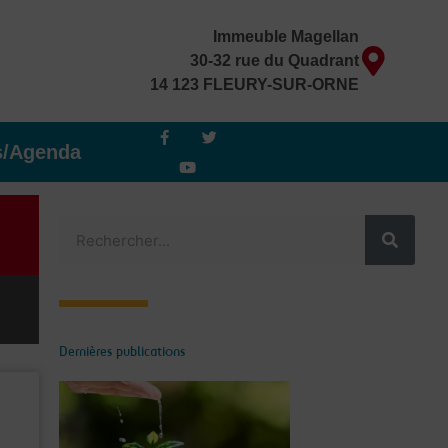
Immeuble Magellan
30-32 rue du Quadrant
14 123 FLEURY-SUR-ORNE
F
Y
T
a
o
w
s/Agenda
c
u
i
e
t
t
b
u
t
o
b
e
o
e
r
Rechercher
k
-
f
Dernières publications