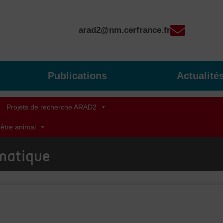
arad2@nm.cerfrance.fr
Publications
Actualité
Projets de recherche ARAD2
-être animal
imatique