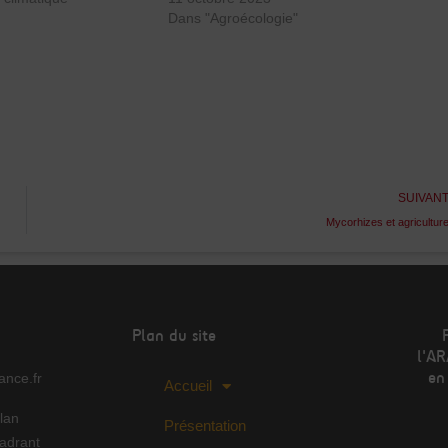
Dans "Agroécologie"
SUIVAN
Mycorhizes et agricultur
Plan du site
l'AR
en
nce.fr
Accueil
lan
Présentation
Adr
adrant