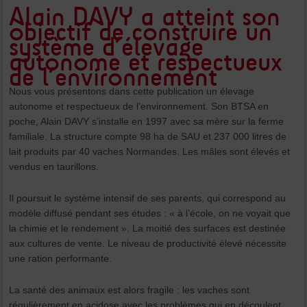
Alain DAVY a atteint son
objectif de construire un
système d’élevage
autonome et respectueux
de l’environnement
Nous vous présentons dans cette publication un élevage
autonome et respectueux de l’environnement. Son BTSA en
poche, Alain DAVY s’installe en 1997 avec sa mère sur la ferme
familiale. La structure compte 98 ha de SAU et 237 000 litres de
lait produits par 40 vaches Normandes. Les mâles sont élevés et
vendus en taurillons.
Il poursuit le système intensif de ses parents, qui correspond au
modèle diffusé pendant ses études : « à l’école, on ne voyait que
la chimie et le rendement ». La moitié des surfaces est destinée
aux cultures de vente. Le niveau de productivité élevé nécessite
une ration performante.
La santé des animaux est alors fragile : les vaches sont
régulièrement en acidose avec les problèmes qui en découlent