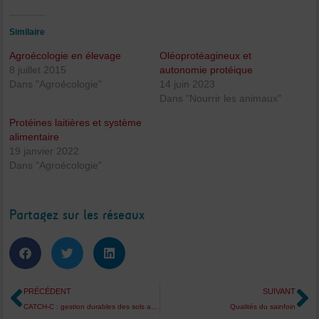
Similaire
Agroécologie en élevage
Oléoprotéagineux et
8 juillet 2015
autonomie protéique
Dans "Agroécologie"
14 juin 2023
Dans "Nourrir les animaux"
Protéines laitières et système
alimentaire
19 janvier 2022
Dans "Agroécologie"
Partagez sur les réseaux
Précédent
S
PRÉCÉDENT
SUIVANT
CATCH-C : gestion durables des sols agricoles
Qualités du sainfoin