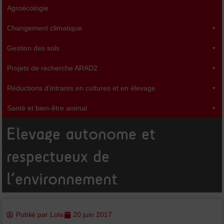
b
t
u
Agroécologie
o
e
b
o
r
e
k
Changement climatique
-
f
Gestion des sols
Projets de recherche ARAD2
Réductions d'intrants en cultures et en élevage
Santé et bien-être animal
Elevage autonome et
respectueux de
l’environnement
Publié par
Lola
20 juin 2017