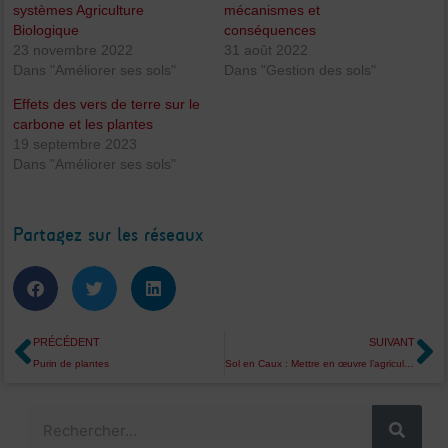
systèmes Agriculture
mécanismes et
Biologique
conséquences
23 novembre 2022
31 août 2022
Dans "Améliorer ses sols"
Dans "Gestion des sols"
Effets des vers de terre sur le
carbone et les plantes
19 septembre 2023
Dans "Améliorer ses sols"
Partagez sur les réseaux
Précédent
S
PRÉCÉDENT
SUIVANT
Purin de plantes
Sol en Caux : Mettre en œuvre l’agriculture de conservation en systèmes avec cultures industrielles
Rechercher