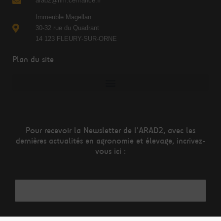
arad2@nm.cerfrance.fr
Immeuble Magellan
30-32 rue du Quadrant
14 123 FLEURY-SUR-ORNE
Plan du site
Pour recevoir la Newsletter de l'ARAD2, avec les
dernières actualités en agronomie et élevage, incrivez-
vous ici :
Adresse mail*
Nom