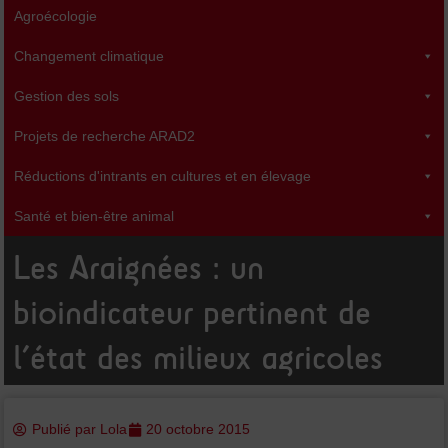
b
t
u
Agroécologie
o
e
b
o
r
e
k
Changement climatique
-
f
Gestion des sols
Projets de recherche ARAD2
Réductions d'intrants en cultures et en élevage
Santé et bien-être animal
Les Araignées : un
bioindicateur pertinent de
l’état des milieux agricoles
Publié par
Lola
20 octobre 2015