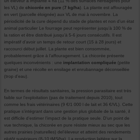
un éleveur a implanté 4 ha (11 % des surfaces herbagères pour
les VL) de
chicorée en pure
(
7 kg/ha
). La plante est affouragée
en vert (parcelle éloignée) aux VL de mai à novembre. La
périodicité de la cure dépend du stade de plantes et non d’un état
animal particulier Le fourrage peut représenter jusqu’à 100 % de
la ration et être distribué jusqu’à 5-6 jours consécutifs. Il est
impératif d’avoir un temps de retour court (15 à 28 jours) et
raccourci début juillet. La plante est bien consommée,
probablement grâce à l’affouragement. La chicorée présente
quelques inconvénients : une
implantation compliquée
(petite
graine) et une récolte en ensilage et enrubannage déconseillée
(trop d’eau).
En termes de résultats sanitaires, la pression parasitaire est très
faible sur l’exploitation (pas de traitement depuis 2010), tout
comme les frais vétérinaires (9 €/1 000 l de lait et 36 €/VL). Cette
pratique s’intégrant dans une gestion plus globale de la santé, il
est difficile d’estimer l’impact de la pratique seule. D’un point de
vue technique, la chicorée en pure résiste mieux au sec que les
autres prairies (naturelles) del’éleveur et atteint des rendements
plutôt supérieurs (8-10 tMS/ha). La production laitière sur la