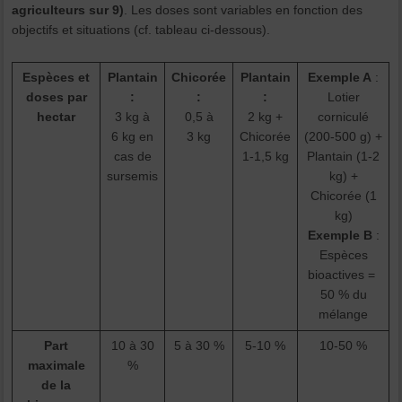
agriculteurs sur 9)
. Les doses sont variables en fonction des
objectifs et situations (cf. tableau ci-dessous).
Espèces et
Plantain
Chicorée
Plantain
Exemple A
:
doses par
:
:
:
Lotier
hectar
3 kg à
0,5 à
2 kg +
corniculé
6 kg en
3 kg
Chicorée
(200-500 g) +
cas de
1-1,5 kg
Plantain (1-2
sursemis
kg) +
Chicorée (1
kg)
Exemple B
:
Espèces
bioactives =
50 % du
mélange
Part
10 à 30
5 à 30 %
5-10 %
10-50 %
maximale
%
de la