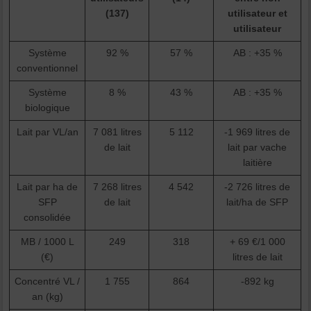
(137)
utilisateur et
utilisateur
Système
92 %
57 %
AB : +35 %
conventionnel
Système
8 %
43 %
AB : +35 %
biologique
Lait par VL/an
7 081 litres
5 112
-1 969 litres de
de lait
lait par vache
laitière
Lait par ha de
7 268 litres
4 542
-2 726 litres de
SFP
de lait
lait/ha de SFP
consolidée
MB / 1000 L
249
318
+ 69 €/1 000
(€)
litres de lait
Concentré VL /
1 755
864
-892 kg
an (kg)