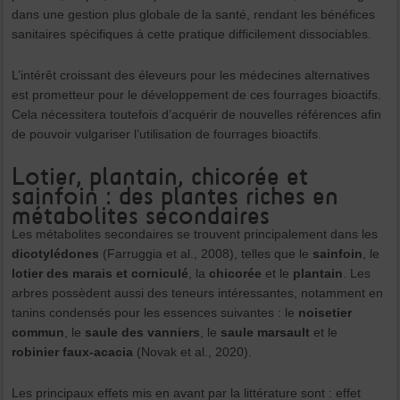
dans une gestion plus globale de la santé, rendant les bénéfices
sanitaires spécifiques à cette pratique difficilement dissociables.
L’intérêt croissant des éleveurs pour les médecines alternatives
est prometteur pour le développement de ces fourrages bioactifs.
Cela nécessitera toutefois d’acquérir de nouvelles références afin
de pouvoir vulgariser l’utilisation de fourrages bioactifs.
Lotier, plantain, chicorée et
sainfoin : des plantes riches en
métabolites secondaires
Les métabolites secondaires se trouvent principalement dans les
dicotylédones
(Farruggia et al., 2008), telles que le
sainfoin
, le
lotier des marais et corniculé
, la
chicorée
et le
plantain
. Les
arbres possèdent aussi des teneurs intéressantes, notamment en
tanins condensés pour les essences suivantes : le
noisetier
commun
, le
saule des vanniers
, le
saule marsault
et le
robinier faux-acacia
(Novak et al., 2020).
Les principaux effets mis en avant par la littérature sont : effet