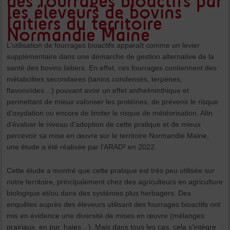
des fourrages bioactifs par
les éleveurs de bovins
laitiers du territoire
Normandie Maine
L’utilisation de fourrages bioactifs apparaît comme un levier
supplémentaire dans une démarche de gestion alternative de la
santé des bovins laitiers. En effet, ces fourrages contiennent des
métabolites secondaires (tanins condensés, terpènes,
flavonoïdes…) pouvant avoir un effet anthelminthique et
permettant de mieux valoriser les protéines, de prévenir le risque
d’oxydation ou encore de limiter le risque de météorisation. Afin
d’évaluer le niveau d’adoption de cette pratique et de mieux
percevoir sa mise en œuvre sur le territoire Normandie Maine,
une étude a été réalisée par l’ARAD² en 2022.
Cette étude a montré que cette pratique est très peu utilisée sur
notre territoire, principalement chez des agriculteurs en agriculture
biologique et/ou dans des systèmes plus herbagers. Des
enquêtes auprès des éleveurs utilisant des fourrages bioactifs ont
mis en évidence une diversité de mises en œuvre (mélanges
prairiaux, en pur, haies…). Mais dans tous les cas, cela s’intègre