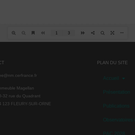
CT
PLAN DU SITE
ee@nm.cerfrance.fr
Accueil
mmeuble Magellan
Présentation
0-32 rue du Quadrant
4 123 FLEURY-SUR-ORNE
Publications
Observatoires
PAC 2028