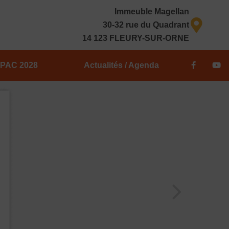
Immeuble Magellan
30-32 rue du Quadrant
14 123 FLEURY-SUR-ORNE
F
Y
PAC 2028
Actualités / Agenda
a
o
c
u
e
t
b
u
o
b
o
e
k
-
f