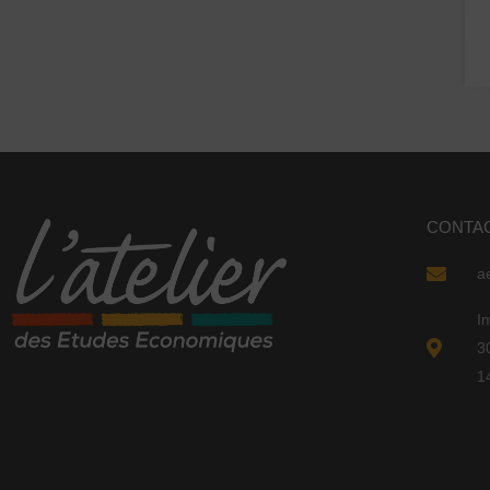
CONTA
a
I
3
1