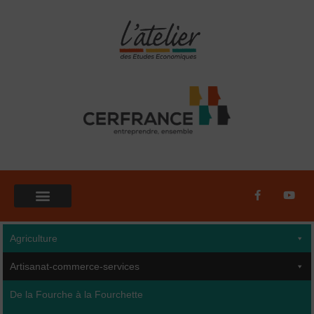
Aller
au
contenu
F
Y
a
o
c
u
e
t
b
u
Agriculture
o
b
o
e
k
Artisanat-commerce-services
-
f
De la Fourche à la Fourchette