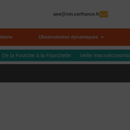
aee@nm.cerfrance.fr
ations
Observatoires dynamiques
De la Fourche à la Fourchette
Veille macroéconomi