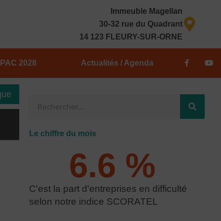
Immeuble Magellan
30-32 rue du Quadrant
14 123 FLEURY-SUR-ORNE
F
Y
PAC 2028
Actualités / Agenda
a
o
c
u
e
t
b
u
que
o
b
Rechercher
o
e
k
-
f
Le chiffre du mois
6.6
 % 
C'est la part d'entreprises en difficulté
selon notre indice SCORATEL