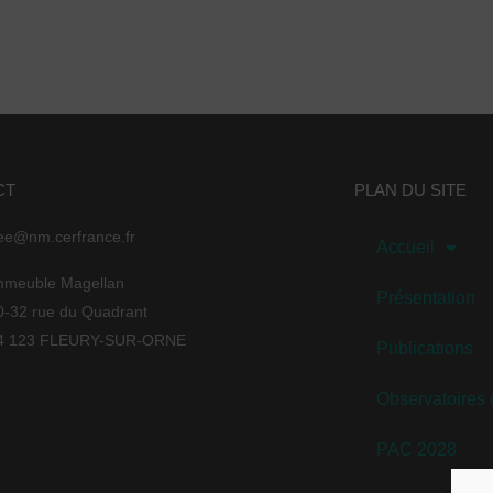
CT
PLAN DU SITE
ee@nm.cerfrance.fr
Accueil
mmeuble Magellan
Présentation
0-32 rue du Quadrant
4 123 FLEURY-SUR-ORNE
Publications
Observatoires
PAC 2028