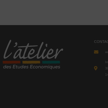
CONTA
a
I
3
1