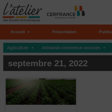
Aller
au
contenu
Accueil
Présentation
Public
Agriculture
Artisanat-commerce-services
septembre 21, 2022