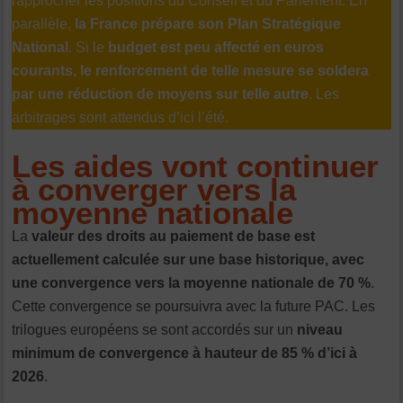
rapprocher les positions du Conseil et du Parlement. En
parallèle,
la France prépare son Plan Stratégique
National
. Si le
budget est peu affecté en euros
courants, le renforcement de telle mesure se soldera
par une réduction de moyens sur telle autre
. Les
arbitrages sont attendus d’ici l’été.
Les aides vont continuer
à converger vers la
moyenne nationale
La
valeur des droits au paiement de base est
actuellement calculée sur une base historique, avec
une convergence vers la moyenne nationale de 70 %
.
Cette convergence se poursuivra avec la future PAC. Les
trilogues européens se sont accordés sur un
niveau
minimum de convergence à hauteur de 85 % d’ici à
2026
.