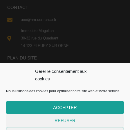
CONTACT
aee@nm.cerfrance.fr
Immeuble Magellan
30-32 rue du Quadrant
14 123 FLEURY-SUR-ORNE
PLAN DU SITE
Gérer le consentement aux
cookies
Nous utilisons des cookies pour optimiser notre site web et notre service.
Mentions légales
•
RGPD
• L’Atelier des études
ACCEPTER
économiques •
Cerfrance Normandie Maine
•
L’ARAD2
•
Site réalisé par L’
Agence Alix
REFUSER