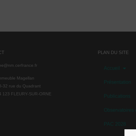
CT
PLAN DU SITE
ee@nm.cerfrance.fr
Accueil
mmeuble Magellan
Présentation
0-32 rue du Quadrant
4 123 FLEURY-SUR-ORNE
Publications
Observatoires
PAC 2028