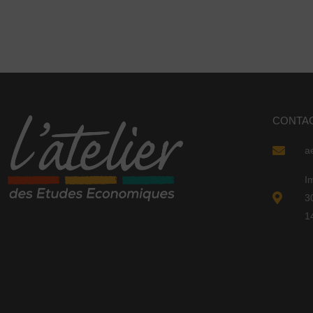
CONTA
a
I
3
1