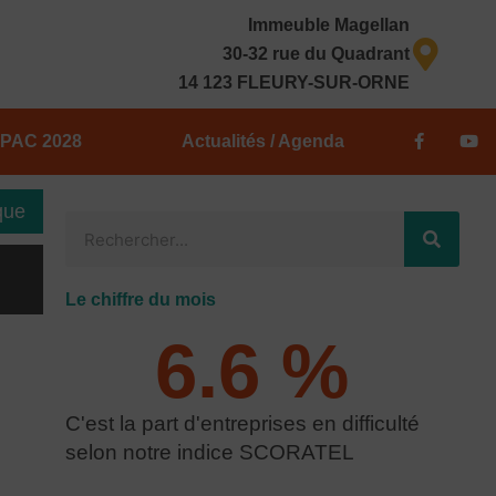
Immeuble Magellan
30-32 rue du Quadrant
14 123 FLEURY-SUR-ORNE
F
Y
PAC 2028
Actualités / Agenda
a
o
c
u
e
t
b
u
que
o
b
Rechercher
o
e
k
-
f
Le chiffre du mois
6.6
 % 
C'est la part d'entreprises en difficulté
selon notre indice SCORATEL