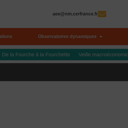
aee@nm.cerfrance.fr
ations
Observatoires dynamiques
De la Fourche à la Fourchette
Veille macroéconomi