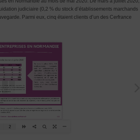
rises en Normandie au mois de mai 2020. De mars à juillet 2020,
idation judiciaire (0,2 % du stock d’établissements marchands
vegarde. Parmi eux, cinq étaient clients d’un des Cerfrance