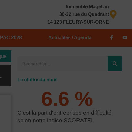
Immeuble Magellan
30-32 rue du Quadrant
14 123 FLEURY-SUR-ORNE
F
Y
PAC 2028
Actualités / Agenda
a
o
c
u
e
t
b
u
que
o
b
Rechercher
o
e
k
-
–
f
Le chiffre du mois
6.6
 % 
C'est la part d'entreprises en difficulté
selon notre indice SCORATEL