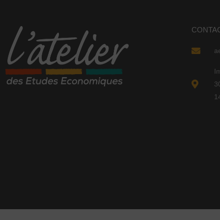
CONTA
a
I
3
1