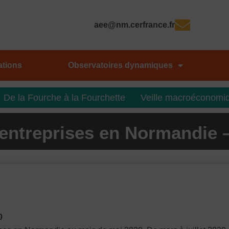
aee@nm.cerfrance.fr
ations
Observatoires dynamiques
De la Fourche à la Fourchette
Veille macroéconomi
d’entreprises en Normandie 
0