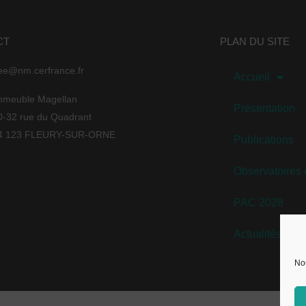
CT
PLAN DU SITE
ee@nm.cerfrance.fr
Accueil
mmeuble Magellan
Présentation
0-32 rue du Quadrant
4 123 FLEURY-SUR-ORNE
Publications
Observatoires
PAC 2028
Actualités / A
Nou