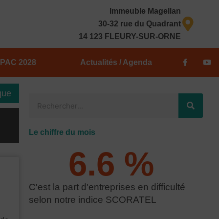
Immeuble Magellan
30-32 rue du Quadrant
14 123 FLEURY-SUR-ORNE
F
Y
PAC 2028
Actualités / Agenda
a
o
c
u
e
t
b
u
que
o
b
Rechercher
o
e
k
-
f
Le chiffre du mois
6.6
 % 
C'est la part d'entreprises en difficulté
selon notre indice SCORATEL