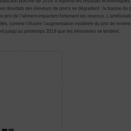
oduction porcine de 2019. Il reprend les résultats économiques
s résultats des éleveurs de porcs se dégradent : la baisse du p
 prix de l’aliment impactent fortement les revenus. L’améliorat
tés, comme l’illustre l’augmentation modérée du prix de revient
 et jusqu’au printemps 2019 que les trésoreries se tendent.