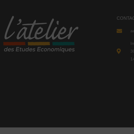
CONTA
a
I
3
1