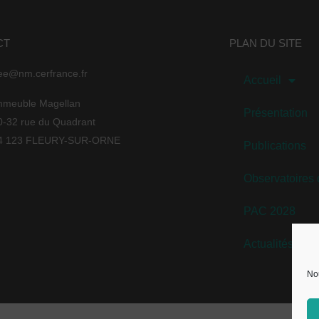
CT
PLAN DU SITE
ee@nm.cerfrance.fr
Accueil
mmeuble Magellan
Présentation
0-32 rue du Quadrant
4 123 FLEURY-SUR-ORNE
Publications
Observatoires
PAC 2028
Actualités / A
Nou