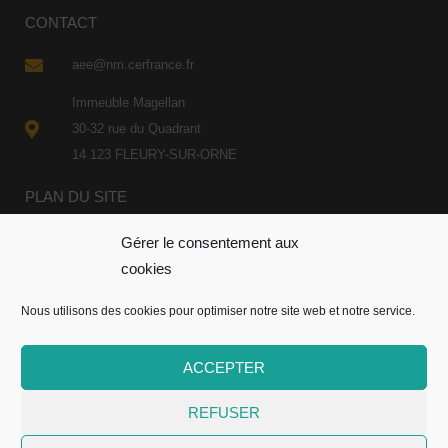
CONTACT
aee@nm.cerfrance.fr
Immeuble Magellan
30-32 rue du Quadrant
14 123 FLEURY-SUR-ORNE
PLAN DU SITE
Gérer le consentement aux
cookies
Nous utilisons des cookies pour optimiser notre site web et notre service.
Mentions légales
•
RGPD
• L’Atelier des études
ACCEPTER
économiques •
Cerfrance Normandie Maine
•
L’ARAD2
•
Site réalisé par L’
Agence Alix
REFUSER