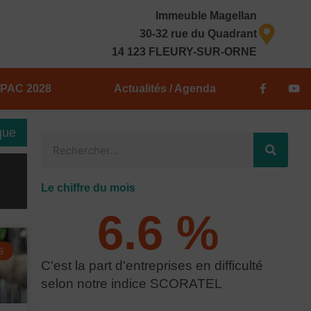
Immeuble Magellan
30-32 rue du Quadrant
14 123 FLEURY-SUR-ORNE
F
Y
PAC 2028
Actualités / Agenda
a
o
c
u
e
t
b
u
que
o
b
R
o
e
k
e
-
f
c
Le chiffre du mois
h
6.6
 % 
e
r
c
S
C'est la part d'entreprises en difficulté
h
selon notre indice SCORATEL
e
r