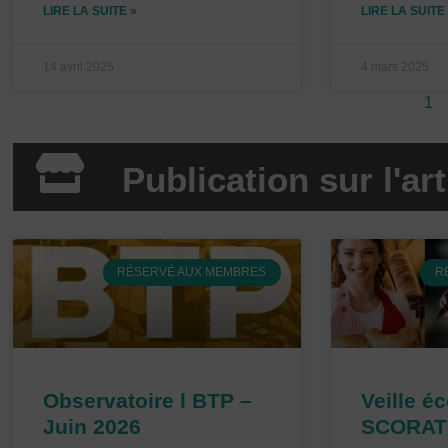
LIRE LA SUITE »
LIRE LA SUITE
14 avril 2025
4 mars 2025
1
Publication sur l'a
P
RÉSERVÉ AUX MEMBRES
R
a
g
e
Observatoire l BTP –
Veille é
Juin 2026
SCORAT