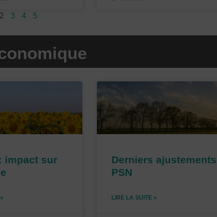
2
3
4
5
économique
P
P
P
a
a
a
g
g
g
e
e
e
: impact sur
Derniers ajustements
ie
PSN
 »
LIRE LA SUITE »