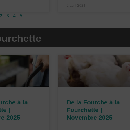
2 avril 2024
2
3
4
5
ourchette
P
P
P
P
a
a
a
a
g
g
g
g
e
e
e
e
urche à la
De la Fourche à la
te |
Fourchette |
e 2025
Novembre 2025