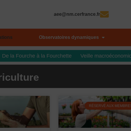
aee@nm.cerfrance.fr
ations
Observatoires dynamiques
De la Fourche à la Fourchette
Veille macroéconomi
riculture
P
P
P
P
RÉSERVÉ AUX MEMBRE
a
a
a
a
g
g
g
g
e
e
e
e