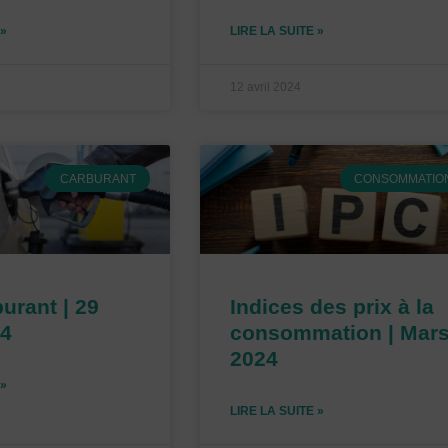
 »
LIRE LA SUITE »
12 avril 2024
CARBURANT
CONSOMMATIO
burant | 29
Indices des prix à la
4
consommation | Mar
2024
 »
LIRE LA SUITE »