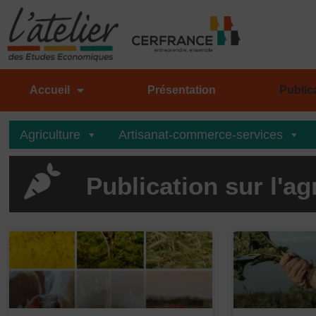
Aller
au
contenu
Accueil
Présentation
Public
Agriculture
Artisanat-commerce-services
Publication sur l'ag
P
a
g
e