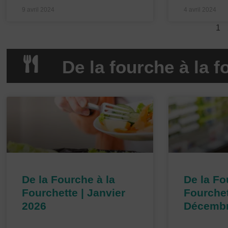
9 avril 2024
4 avril 2024
1
De la fourche à la f
P
a
g
e
De la Fourche à la
De la Fo
Fourchette | Janvier
Fourchet
2026
Décembr