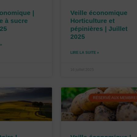
conomique |
Veille économique
e à sucre
Horticulture et
025
pépinières | Juillet
2025
 »
LIRE LA SUITE »
16 juillet 2025
RÉSERVÉ AUX MEMBRE